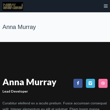
Anna Murray
Anna Murray
Lead Developer
Curabitur eleifend ex a iaculis pretium. Fusce accumsan consequat
velit. Integer elementum eu elit at volutpat. Etiam lorem massa,